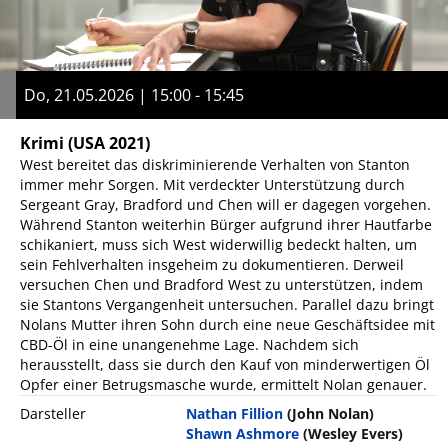
Do, 21.05.2026 | 15:00 - 15:45
Krimi
(USA 2021)
West bereitet das diskriminierende Verhalten von Stanton
immer mehr Sorgen. Mit verdeckter Unterstützung durch
Sergeant Gray, Bradford und Chen will er dagegen vorgehen.
Während Stanton weiterhin Bürger aufgrund ihrer Hautfarbe
schikaniert, muss sich West widerwillig bedeckt halten, um
sein Fehlverhalten insgeheim zu dokumentieren. Derweil
versuchen Chen und Bradford West zu unterstützen, indem
sie Stantons Vergangenheit untersuchen. Parallel dazu bringt
Nolans Mutter ihren Sohn durch eine neue Geschäftsidee mit
CBD-Öl in eine unangenehme Lage. Nachdem sich
herausstellt, dass sie durch den Kauf von minderwertigen Öl
Opfer einer Betrugsmasche wurde, ermittelt Nolan genauer.
Darsteller
Nathan Fillion
(John Nolan)
Shawn Ashmore
(Wesley Evers)