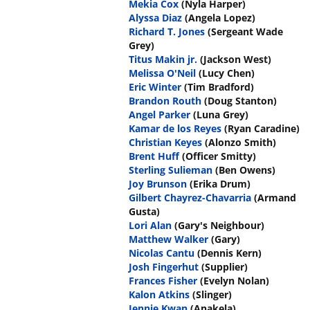
Mekia Cox
(Nyla Harper)
Alyssa Diaz
(Angela Lopez)
Richard T. Jones
(Sergeant Wade
Grey)
Titus Makin jr.
(Jackson West)
Melissa O'Neil
(Lucy Chen)
Eric Winter
(Tim Bradford)
Brandon Routh
(Doug Stanton)
Angel Parker
(Luna Grey)
Kamar de los Reyes
(Ryan Caradine)
Christian Keyes
(Alonzo Smith)
Brent Huff
(Officer Smitty)
Sterling Sulieman
(Ben Owens)
Joy Brunson
(Erika Drum)
Gilbert Chayrez-Chavarria
(Armand
Gusta)
Lori Alan
(Gary's Neighbour)
Matthew Walker
(Gary)
Nicolas Cantu
(Dennis Kern)
Josh Fingerhut
(Supplier)
Frances Fisher
(Evelyn Nolan)
Kalon Atkins
(Slinger)
Jennie Kwan
(Anakela)