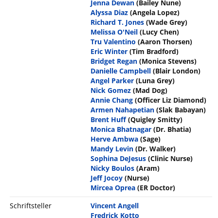
Jenna Dewan
(Bailey Nune)
Alyssa Diaz
(Angela Lopez)
Richard T. Jones
(Wade Grey)
Melissa O'Neil
(Lucy Chen)
Tru Valentino
(Aaron Thorsen)
Eric Winter
(Tim Bradford)
Bridget Regan
(Monica Stevens)
Danielle Campbell
(Blair London)
Angel Parker
(Luna Grey)
Nick Gomez
(Mad Dog)
Annie Chang
(Officer Liz Diamond)
Armen Nahapetian
(Slak Babayan)
Brent Huff
(Quigley Smitty)
Monica Bhatnagar
(Dr. Bhatia)
Herve Ambwa
(Sage)
Mandy Levin
(Dr. Walker)
Sophina DeJesus
(Clinic Nurse)
Nicky Boulos
(Aram)
Jeff Jocoy
(Nurse)
Mircea Oprea
(ER Doctor)
Schriftsteller
Vincent Angell
Fredrick Kotto