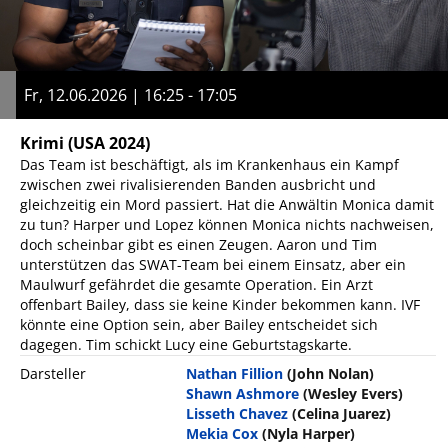
Fr, 12.06.2026 | 16:25 - 17:05
Krimi
(USA 2024)
Das Team ist beschäftigt, als im Krankenhaus ein Kampf
zwischen zwei rivalisierenden Banden ausbricht und
gleichzeitig ein Mord passiert. Hat die Anwältin Monica damit
zu tun? Harper und Lopez können Monica nichts nachweisen,
doch scheinbar gibt es einen Zeugen. Aaron und Tim
unterstützen das SWAT-Team bei einem Einsatz, aber ein
Maulwurf gefährdet die gesamte Operation. Ein Arzt
offenbart Bailey, dass sie keine Kinder bekommen kann. IVF
könnte eine Option sein, aber Bailey entscheidet sich
dagegen. Tim schickt Lucy eine Geburtstagskarte.
Darsteller
Nathan Fillion
(John Nolan)
Shawn Ashmore
(Wesley Evers)
Lisseth Chavez
(Celina Juarez)
Mekia Cox
(Nyla Harper)