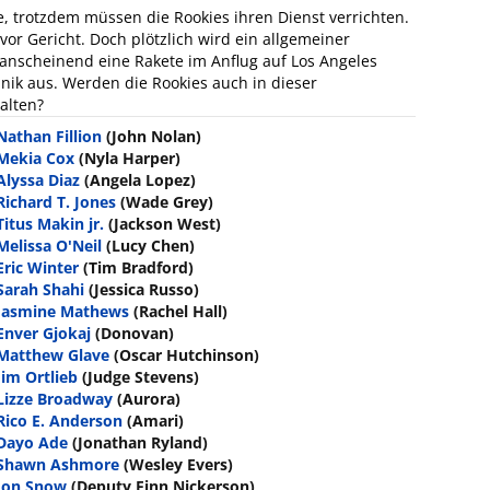
e, trotzdem müssen die Rookies ihren Dienst verrichten.
or Gericht. Doch plötzlich wird ein allgemeiner
 anscheinend eine Rakete im Anflug auf Los Angeles
anik aus. Werden die Rookies auch in dieser
alten?
Nathan Fillion
(John Nolan)
Mekia Cox
(Nyla Harper)
Alyssa Diaz
(Angela Lopez)
Richard T. Jones
(Wade Grey)
Titus Makin jr.
(Jackson West)
Melissa O'Neil
(Lucy Chen)
Eric Winter
(Tim Bradford)
Sarah Shahi
(Jessica Russo)
Jasmine Mathews
(Rachel Hall)
Enver Gjokaj
(Donovan)
Matthew Glave
(Oscar Hutchinson)
Jim Ortlieb
(Judge Stevens)
Lizze Broadway
(Aurora)
Rico E. Anderson
(Amari)
Dayo Ade
(Jonathan Ryland)
Shawn Ashmore
(Wesley Evers)
Jon Snow
(Deputy Finn Nickerson)