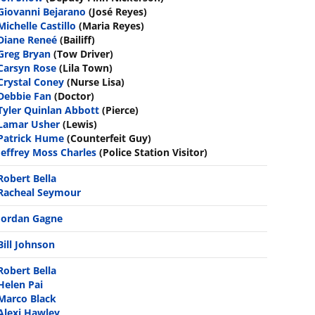
Giovanni Bejarano
(José Reyes)
Michelle Castillo
(Maria Reyes)
Diane Reneé
(Bailiff)
Greg Bryan
(Tow Driver)
Carsyn Rose
(Lila Town)
Crystal Coney
(Nurse Lisa)
Debbie Fan
(Doctor)
Tyler Quinlan Abbott
(Pierce)
Lamar Usher
(Lewis)
Patrick Hume
(Counterfeit Guy)
Jeffrey Moss Charles
(Police Station Visitor)
Robert Bella
Racheal Seymour
Jordan Gagne
Bill Johnson
Robert Bella
Helen Pai
Marco Black
Alexi Hawley