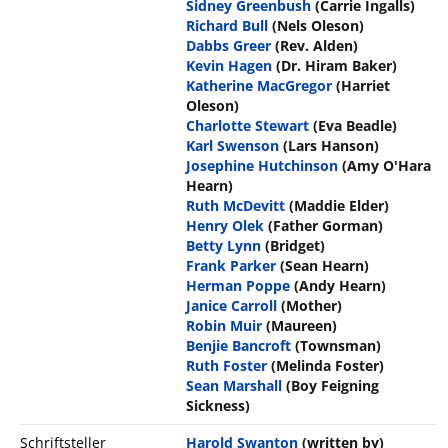
Sidney Greenbush
(Carrie Ingalls)
Richard Bull
(Nels Oleson)
Dabbs Greer
(Rev. Alden)
Kevin Hagen
(Dr. Hiram Baker)
Katherine MacGregor
(Harriet
Oleson)
Charlotte Stewart
(Eva Beadle)
Karl Swenson
(Lars Hanson)
Josephine Hutchinson
(Amy O'Hara
Hearn)
Ruth McDevitt
(Maddie Elder)
Henry Olek
(Father Gorman)
Betty Lynn
(Bridget)
Frank Parker
(Sean Hearn)
Herman Poppe
(Andy Hearn)
Janice Carroll
(Mother)
Robin Muir
(Maureen)
Benjie Bancroft
(Townsman)
Ruth Foster
(Melinda Foster)
Sean Marshall
(Boy Feigning
Sickness)
Schriftsteller
Harold Swanton
(written by)