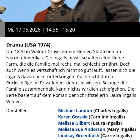
Mi, 17.06.2026 | 14:35 - 15:20
Drama
(USA 1974)
Um 1870 in Walnut Grove, einem kleinen Städtchen im
Norden Amerikas: Die Ingalls bewirtschaften eine kleine
Farm, die die Familie mal recht, mal schlecht ernährt. Doch
auch wenn es wirtschaftlich nicht so gut läuft, lassen sich die
Ingalls davon nicht unterkriegen. Auch nicht durch
Rückschläge im Privatleben, denn sie wissen: Solange die
Familie zusammenhält, kann nichts wirklich schiefgehen. Die
Serie basiert auf dem Roman der Schriftstellerin Laura Ingalls
Wilder.
Darsteller
Michael Landon
(Charles Ingalls)
Karen Grassle
(Caroline Ingalls)
Melissa Gilbert
(Laura Ingalls)
Melissa Sue Anderson
(Mary Ingalls)
Lindsay Greenbush
(Carrie Ingalls)