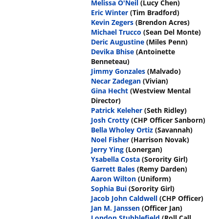
Melissa O'Neil
(Lucy Chen)
Eric Winter
(Tim Bradford)
Kevin Zegers
(Brendon Acres)
Michael Trucco
(Sean Del Monte)
Deric Augustine
(Miles Penn)
Devika Bhise
(Antoinette
Benneteau)
Jimmy Gonzales
(Malvado)
Necar Zadegan
(Vivian)
Gina Hecht
(Westview Mental
Director)
Patrick Keleher
(Seth Ridley)
Josh Crotty
(CHP Officer Sanborn)
Bella Wholey Ortiz
(Savannah)
Noel Fisher
(Harrison Novak)
Jerry Ying
(Lonergan)
Ysabella Costa
(Sorority Girl)
Garrett Bales
(Remy Darden)
Aaron Wilton
(Uniform)
Sophia Bui
(Sorority Girl)
Jacob John Caldwell
(CHP Officer)
Jan M. Janssen
(Officer Jan)
London Stubblefield
(Roll Call