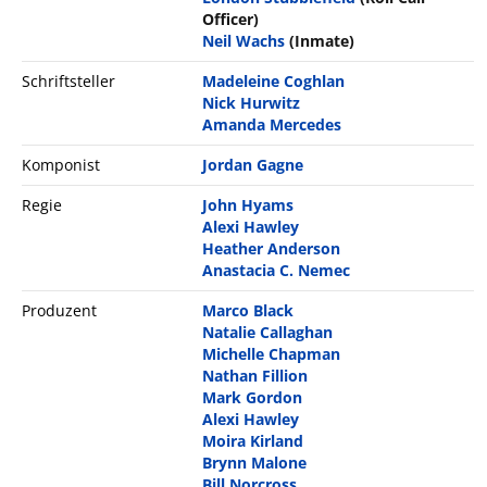
Officer)
Neil Wachs
(Inmate)
Schriftsteller
Madeleine Coghlan
Nick Hurwitz
Amanda Mercedes
Komponist
Jordan Gagne
Regie
John Hyams
Alexi Hawley
Heather Anderson
Anastacia C. Nemec
Produzent
Marco Black
Natalie Callaghan
Michelle Chapman
Nathan Fillion
Mark Gordon
Alexi Hawley
Moira Kirland
Brynn Malone
Bill Norcross