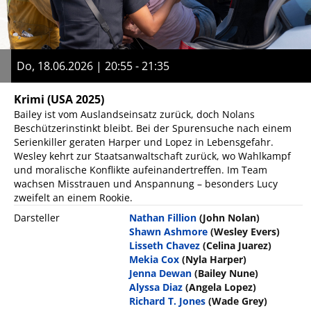
Do, 18.06.2026 | 20:55 - 21:35
Krimi
(USA 2025)
Bailey ist vom Auslandseinsatz zurück, doch Nolans
Beschützerinstinkt bleibt. Bei der Spurensuche nach einem
Serienkiller geraten Harper und Lopez in Lebensgefahr.
Wesley kehrt zur Staatsanwaltschaft zurück, wo Wahlkampf
und moralische Konflikte aufeinandertreffen. Im Team
wachsen Misstrauen und Anspannung – besonders Lucy
zweifelt an einem Rookie.
Darsteller
Nathan Fillion
(John Nolan)
Shawn Ashmore
(Wesley Evers)
Lisseth Chavez
(Celina Juarez)
Mekia Cox
(Nyla Harper)
Jenna Dewan
(Bailey Nune)
Alyssa Diaz
(Angela Lopez)
Richard T. Jones
(Wade Grey)