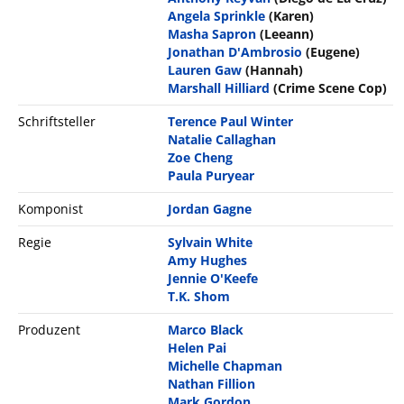
Angela Sprinkle
(Karen)
Masha Sapron
(Leeann)
Jonathan D'Ambrosio
(Eugene)
Lauren Gaw
(Hannah)
Marshall Hilliard
(Crime Scene Cop)
Schriftsteller
Terence Paul Winter
Natalie Callaghan
Zoe Cheng
Paula Puryear
Komponist
Jordan Gagne
Regie
Sylvain White
Amy Hughes
Jennie O'Keefe
T.K. Shom
Produzent
Marco Black
Helen Pai
Michelle Chapman
Nathan Fillion
Mark Gordon