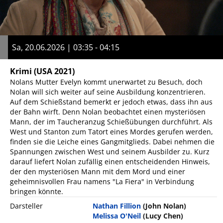
Sa, 20.06.2026 | 03:35 - 04:15
Krimi
(USA 2021)
Nolans Mutter Evelyn kommt unerwartet zu Besuch, doch
Nolan will sich weiter auf seine Ausbildung konzentrieren.
Auf dem Schießstand bemerkt er jedoch etwas, dass ihn aus
der Bahn wirft. Denn Nolan beobachtet einen mysteriösen
Mann, der im Taucheranzug Schießübungen durchführt. Als
West und Stanton zum Tatort eines Mordes gerufen werden,
finden sie die Leiche eines Gangmitglieds. Dabei nehmen die
Spannungen zwischen West und seinem Ausbilder zu. Kurz
darauf liefert Nolan zufällig einen entscheidenden Hinweis,
der den mysteriösen Mann mit dem Mord und einer
geheimnisvollen Frau namens "La Fiera" in Verbindung
bringen könnte.
Darsteller
Nathan Fillion
(John Nolan)
Melissa O'Neil
(Lucy Chen)