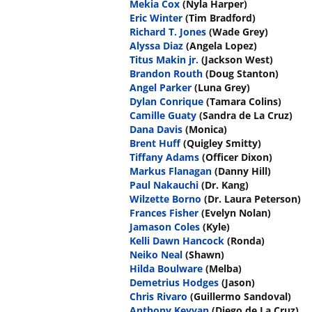
Mekia Cox
(Nyla Harper)
Eric Winter
(Tim Bradford)
Richard T. Jones
(Wade Grey)
Alyssa Diaz
(Angela Lopez)
Titus Makin jr.
(Jackson West)
Brandon Routh
(Doug Stanton)
Angel Parker
(Luna Grey)
Dylan Conrique
(Tamara Colins)
Camille Guaty
(Sandra de La Cruz)
Dana Davis
(Monica)
Brent Huff
(Quigley Smitty)
Tiffany Adams
(Officer Dixon)
Markus Flanagan
(Danny Hill)
Paul Nakauchi
(Dr. Kang)
Wilzette Borno
(Dr. Laura Peterson)
Frances Fisher
(Evelyn Nolan)
Jamason Coles
(Kyle)
Kelli Dawn Hancock
(Ronda)
Neiko Neal
(Shawn)
Hilda Boulware
(Melba)
Demetrius Hodges
(Jason)
Chris Rivaro
(Guillermo Sandoval)
Anthony Keyvan
(Diego de La Cruz)