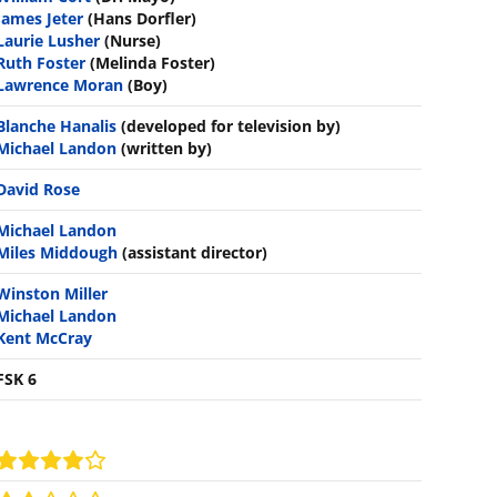
James Jeter
(Hans Dorfler)
Laurie Lusher
(Nurse)
Ruth Foster
(Melinda Foster)
Lawrence Moran
(Boy)
Blanche Hanalis
(developed for television by)
Michael Landon
(written by)
David Rose
Michael Landon
Miles Middough
(assistant director)
Winston Miller
Michael Landon
Kent McCray
FSK 6