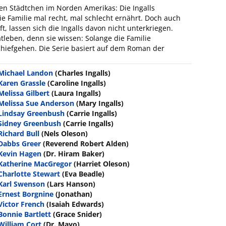
en Städtchen im Norden Amerikas: Die Ingalls
ie Familie mal recht, mal schlecht ernährt. Doch auch
ft, lassen sich die Ingalls davon nicht unterkriegen.
tleben, denn sie wissen: Solange die Familie
chiefgehen. Die Serie basiert auf dem Roman der
Michael Landon
(Charles Ingalls)
Karen Grassle
(Caroline Ingalls)
Melissa Gilbert
(Laura Ingalls)
Melissa Sue Anderson
(Mary Ingalls)
Lindsay Greenbush
(Carrie Ingalls)
Sidney Greenbush
(Carrie Ingalls)
Richard Bull
(Nels Oleson)
Dabbs Greer
(Reverend Robert Alden)
Kevin Hagen
(Dr. Hiram Baker)
Katherine MacGregor
(Harriet Oleson)
Charlotte Stewart
(Eva Beadle)
Karl Swenson
(Lars Hanson)
Ernest Borgnine
(Jonathan)
Victor French
(Isaiah Edwards)
Bonnie Bartlett
(Grace Snider)
William Cort
(Dr. Mayo)