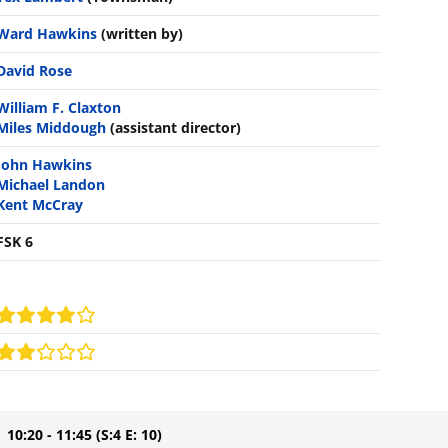
Ward Hawkins
(written by)
David Rose
William F. Claxton
Miles Middough
(assistant director)
John Hawkins
Michael Landon
Kent McCray
FSK 6
| 10:20 - 11:45
(S:4 E: 10)