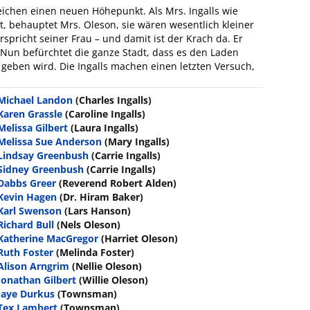
chen einen neuen Höhepunkt. Als Mrs. Ingalls wie
t, behauptet Mrs. Oleson, sie wären wesentlich kleiner
rspricht seiner Frau – und damit ist der Krach da. Er
. Nun befürchtet die ganze Stadt, dass es den Laden
 geben wird. Die Ingalls machen einen letzten Versuch,
Michael Landon
(Charles Ingalls)
Karen Grassle
(Caroline Ingalls)
Melissa Gilbert
(Laura Ingalls)
Melissa Sue Anderson
(Mary Ingalls)
Lindsay Greenbush
(Carrie Ingalls)
Sidney Greenbush
(Carrie Ingalls)
Dabbs Greer
(Reverend Robert Alden)
Kevin Hagen
(Dr. Hiram Baker)
Karl Swenson
(Lars Hanson)
Richard Bull
(Nels Oleson)
Katherine MacGregor
(Harriet Oleson)
Ruth Foster
(Melinda Foster)
Alison Arngrim
(Nellie Oleson)
Jonathan Gilbert
(Willie Oleson)
Jaye Durkus
(Townsman)
Tex Lambert
(Townsman)