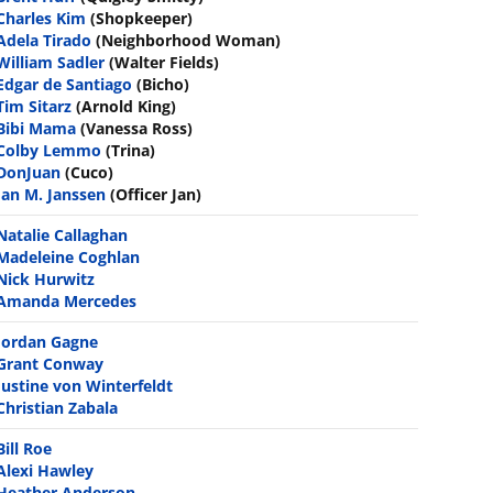
Charles Kim
(Shopkeeper)
Adela Tirado
(Neighborhood Woman)
William Sadler
(Walter Fields)
Edgar de Santiago
(Bicho)
Tim Sitarz
(Arnold King)
Bibi Mama
(Vanessa Ross)
Colby Lemmo
(Trina)
DonJuan
(Cuco)
Jan M. Janssen
(Officer Jan)
Natalie Callaghan
Madeleine Coghlan
Nick Hurwitz
Amanda Mercedes
Jordan Gagne
Grant Conway
Justine von Winterfeldt
Christian Zabala
Bill Roe
Alexi Hawley
Heather Anderson