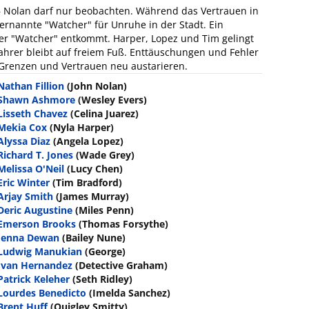
il – Nolan darf nur beobachten. Während das Vertrauen in
t ernannte "Watcher" für Unruhe in der Stadt. Ein
er "Watcher" entkommt. Harper, Lopez und Tim gelingt
tfahrer bleibt auf freiem Fuß. Enttäuschungen und Fehler
renzen und Vertrauen neu austarieren.
Nathan Fillion
(John Nolan)
Shawn Ashmore
(Wesley Evers)
Lisseth Chavez
(Celina Juarez)
Mekia Cox
(Nyla Harper)
Alyssa Diaz
(Angela Lopez)
Richard T. Jones
(Wade Grey)
Melissa O'Neil
(Lucy Chen)
Eric Winter
(Tim Bradford)
Arjay Smith
(James Murray)
Deric Augustine
(Miles Penn)
Emerson Brooks
(Thomas Forsythe)
Jenna Dewan
(Bailey Nune)
Ludwig Manukian
(George)
Ivan Hernandez
(Detective Graham)
Patrick Keleher
(Seth Ridley)
Lourdes Benedicto
(Imelda Sanchez)
Brent Huff
(Quigley Smitty)