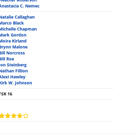
Anastacia C. Nemec
Natalie Callaghan
Marco Black
Michelle Chapman
Mark Gordon
Moira Kirland
Brynn Malone
Bill Norcross
Bill Roe
Jon Steinberg
Nathan Fillion
Alexi Hawley
Kirk W. Johnson
FSK 16