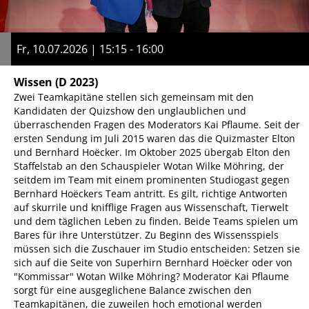
Fr, 10.07.2026 | 15:15 - 16:00
Wissen
(D 2023)
Zwei Teamkapitäne stellen sich gemeinsam mit den
Kandidaten der Quizshow den unglaublichen und
überraschenden Fragen des Moderators Kai Pflaume. Seit der
ersten Sendung im Juli 2015 waren das die Quizmaster Elton
und Bernhard Hoëcker. Im Oktober 2025 übergab Elton den
Staffelstab an den Schauspieler Wotan Wilke Möhring, der
seitdem im Team mit einem prominenten Studiogast gegen
Bernhard Hoëckers Team antritt. Es gilt, richtige Antworten
auf skurrile und knifflige Fragen aus Wissenschaft, Tierwelt
und dem täglichen Leben zu finden. Beide Teams spielen um
Bares für ihre Unterstützer. Zu Beginn des Wissensspiels
müssen sich die Zuschauer im Studio entscheiden: Setzen sie
sich auf die Seite von Superhirn Bernhard Hoëcker oder von
"Kommissar" Wotan Wilke Möhring? Moderator Kai Pflaume
sorgt für eine ausgeglichene Balance zwischen den
Teamkapitänen, die zuweilen hoch emotional werden