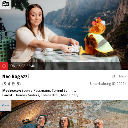
Do, 06.08 23:40
Neo Ragazzi
ZDF Neo
(S:4 E: 5)
Unterhaltung
(D 2025)
Moderator
:
Sophie Passmann
,
Tommi Schmitt
Guest
:
Thomas Anders
,
Tobias Krell
,
Maria Ziffy