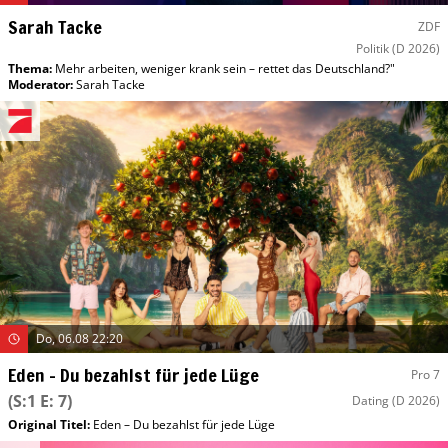
Sarah Tacke
ZDF
Politik
(D 2026)
Thema:
Mehr arbeiten, weniger krank sein – rettet das Deutschland?"
Moderator
:
Sarah Tacke
Do, 06.08 22:20
Eden – Du bezahlst für jede Lüge
Pro 7
(S:1 E: 7)
Dating
(D 2026)
Original Titel:
Eden – Du bezahlst für jede Lüge