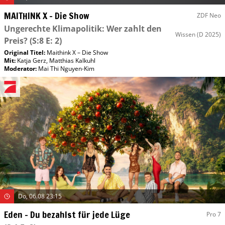
MAITHINK X – Die Show
ZDF Neo
Ungerechte Klimapolitik: Wer zahlt den
Wissen
(D 2025)
Preis?
(S:8 E: 2)
Original Titel:
Maithink X – Die Show
Mit
:
Katja Gerz
,
Matthias Kalkuhl
Moderator
:
Mai Thi Nguyen-Kim
Do, 06.08 23:15
Eden – Du bezahlst für jede Lüge
Pro 7