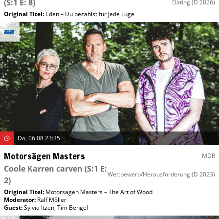
(S:1 E: 8)
Dating
(D 2026)
Original Titel:
Eden – Du bezahlst für jede Lüge
Do, 06.08 23:35
Motorsägen Masters
MDR
Coole Karren carven
(S:1 E:
Wettbewerb/Herausforderung
(D 2023)
2)
Original Titel:
Motorsägen Masters – The Art of Wood
Moderator
:
Ralf Möller
Guest
:
Sylvia Itzen
,
Tim Bengel