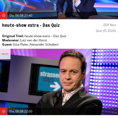
Do, 06.08 21:40
heute-show extra – Das Quiz
ZDF Neo
Quiz
(D 2026)
Original Titel:
heute-show extra – Das Quiz
Moderator
:
Lutz van der Horst
Guest
:
Gisa Flake
,
Alexander Schubert
Do, 06.08 22:00