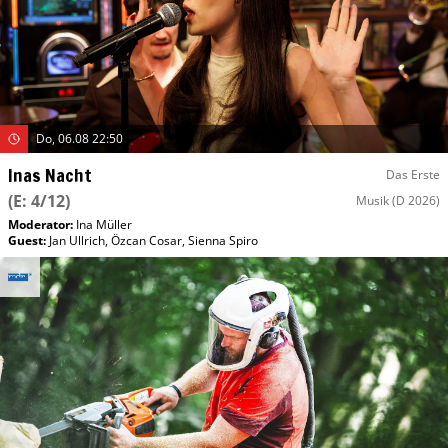
Do, 06.08 22:50
Inas Nacht
Das Erste
(E: 4/12)
Musik
(D 2026)
Moderator
:
Ina Müller
Guest
:
Jan Ullrich
,
Özcan Cosar
,
Sienna Spiro