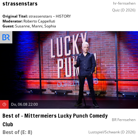
strassenstars
hr-fernsehen
Quiz
(D 2026)
Original Titel:
strassenstars – HISTORY
Moderator
:
Roberto Cappelluti
Guest
:
Susanne
,
Manni
,
Sophia
Do, 06.08 22:00
Best of – Mittermeiers Lucky Punch Comedy
BR Fernsehen
Club
Best of
(E: 8)
Lustspiel/Schwank
(D 2026)