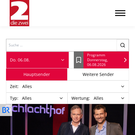
Search
Programm
Do. 06.08.
Donnerstag,
Lesezeichen
06.08.2026
Hauptsender
Weitere Sender
Zeit
:
Alles
Typ
:
Alles
Wertung
:
Alles