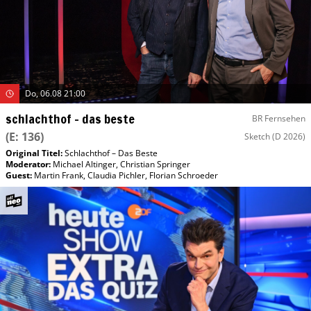
Do, 06.08 21:00
schlachthof – das beste
BR Fernsehen
(E: 136)
Sketch
(D 2026)
Original Titel:
Schlachthof – Das Beste
Moderator
:
Michael Altinger
,
Christian Springer
Guest
:
Martin Frank
,
Claudia Pichler
,
Florian Schroeder