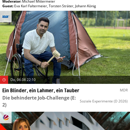
Moderator
:
Michael Mittermeier
Guest
:
Eva Karl Faltermeier
,
Torsten Sträter
,
Johann König
Do, 06.08 22:10
Ein Blinder, ein Lahmer, ein Tauber
MDR
Die behinderte Job-Challenge
(E:
Soziale Experimente
(D 2026)
2)