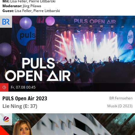
Mit
:
Lisa Feller
,
Pierre Littbarski
Moderator
:
Jörg Pilawa
Guest
:
Lisa Feller
,
Pierre Littbarski
Fr, 07.08 00:45
PULS Open Air 2023
BR Fernsehen
Lie Ning
(E: 37)
Musik
(D 2023)