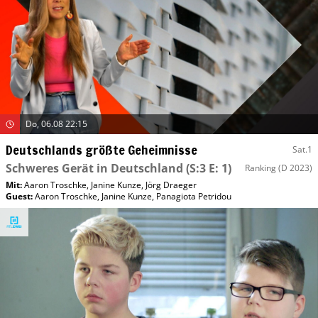
Do, 06.08 22:15
Deutschlands größte Geheimnisse
Sat.1
Schweres Gerät in Deutschland
(S:3 E: 1)
Ranking
(D 2023)
Mit
:
Aaron Troschke
,
Janine Kunze
,
Jörg Draeger
Guest
:
Aaron Troschke
,
Janine Kunze
,
Panagiota Petridou