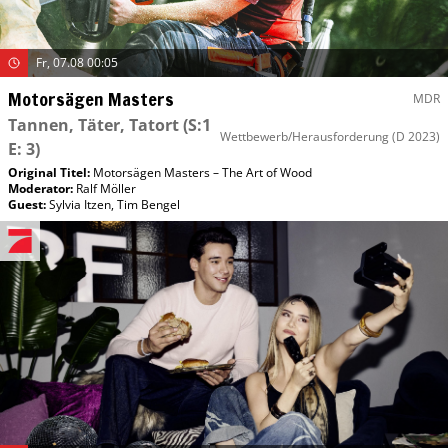
Fr, 07.08 00:05
Motorsägen Masters
MDR
Tannen, Täter, Tatort
(S:1
Wettbewerb/Herausforderung
(D 2023)
E: 3)
Original Titel:
Motorsägen Masters – The Art of Wood
Moderator
:
Ralf Möller
Guest
:
Sylvia Itzen
,
Tim Bengel