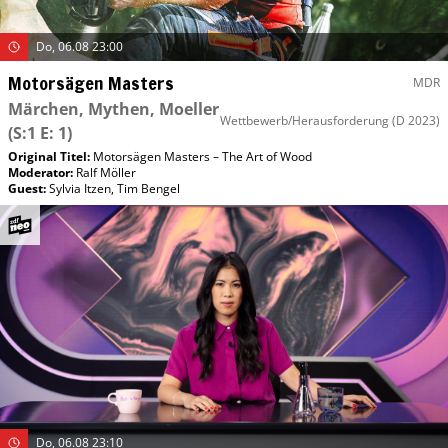
Do, 06.08 23:00
Motorsägen Masters
MDR
Märchen, Mythen, Moeller
Wettbewerb/Herausforderung
(D 2023)
(S:1 E: 1)
Original Titel:
Motorsägen Masters – The Art of Wood
Moderator
:
Ralf Möller
Guest
:
Sylvia Itzen
,
Tim Bengel
Do, 06.08 23:10