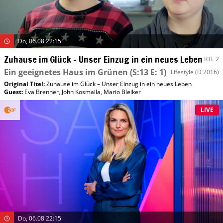
Do, 06.08 22:15
Zuhause im Glück – Unser Einzug in ein neues Leben
RTL 2
Ein geeignetes Haus im Grünen
(S:13 E: 1)
Lifestyle
(D 2016)
Original Titel:
Zuhause im Glück – Unser Einzug in ein neues Leben
Guest
:
Eva Brenner
,
John Kosmalla
,
Mario Bleiker
LIVE
Do, 06.08 22:15