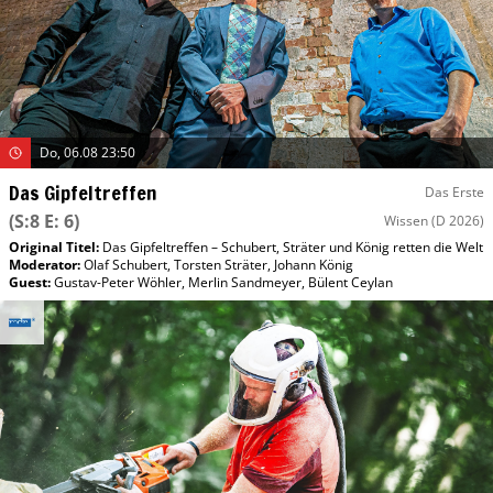
Do, 06.08 23:50
Das Gipfeltreffen
Das Erste
(S:8 E: 6)
Wissen
(D 2026)
Original Titel:
Das Gipfeltreffen – Schubert, Sträter und König retten die Welt
Moderator
:
Olaf Schubert
,
Torsten Sträter
,
Johann König
Guest
:
Gustav-Peter Wöhler
,
Merlin Sandmeyer
,
Bülent Ceylan