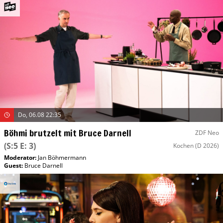
Do, 06.08 22:35
Böhmi brutzelt mit Bruce Darnell
ZDF Neo
(S:5 E: 3)
Kochen
(D 2026)
Moderator
:
Jan Böhmermann
Guest
:
Bruce Darnell