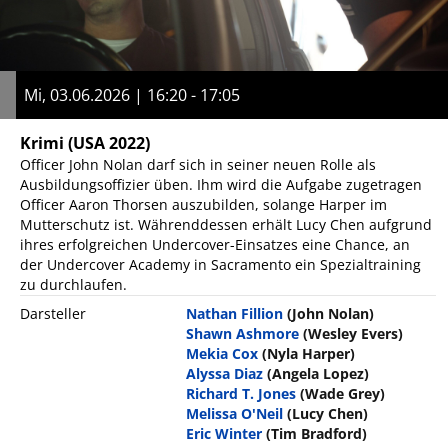
Mi, 03.06.2026 | 16:20 - 17:05
Krimi
(USA 2022)
Officer John Nolan darf sich in seiner neuen Rolle als
Ausbildungsoffizier üben. Ihm wird die Aufgabe zugetragen
Officer Aaron Thorsen auszubilden, solange Harper im
Mutterschutz ist. Währenddessen erhält Lucy Chen aufgrund
ihres erfolgreichen Undercover-Einsatzes eine Chance, an
der Undercover Academy in Sacramento ein Spezialtraining
zu durchlaufen.
Darsteller
Nathan Fillion
(John Nolan)
Shawn Ashmore
(Wesley Evers)
Mekia Cox
(Nyla Harper)
Alyssa Diaz
(Angela Lopez)
Richard T. Jones
(Wade Grey)
Melissa O'Neil
(Lucy Chen)
Eric Winter
(Tim Bradford)