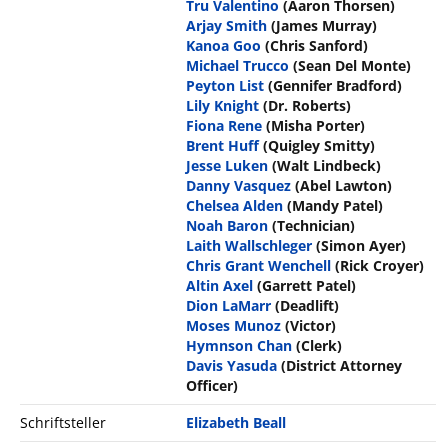
Tru Valentino
(Aaron Thorsen)
Arjay Smith
(James Murray)
Kanoa Goo
(Chris Sanford)
Michael Trucco
(Sean Del Monte)
Peyton List
(Gennifer Bradford)
Lily Knight
(Dr. Roberts)
Fiona Rene
(Misha Porter)
Brent Huff
(Quigley Smitty)
Jesse Luken
(Walt Lindbeck)
Danny Vasquez
(Abel Lawton)
Chelsea Alden
(Mandy Patel)
Noah Baron
(Technician)
Laith Wallschleger
(Simon Ayer)
Chris Grant Wenchell
(Rick Croyer)
Altin Axel
(Garrett Patel)
Dion LaMarr
(Deadlift)
Moses Munoz
(Victor)
Hymnson Chan
(Clerk)
Davis Yasuda
(District Attorney
Officer)
Schriftsteller
Elizabeth Beall