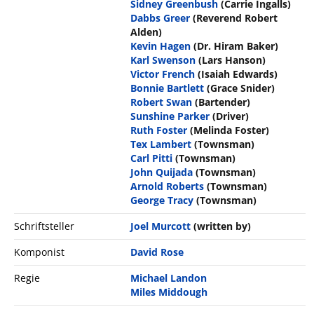
Sidney Greenbush
(Carrie Ingalls)
Dabbs Greer
(Reverend Robert
Alden)
Kevin Hagen
(Dr. Hiram Baker)
Karl Swenson
(Lars Hanson)
Victor French
(Isaiah Edwards)
Bonnie Bartlett
(Grace Snider)
Robert Swan
(Bartender)
Sunshine Parker
(Driver)
Ruth Foster
(Melinda Foster)
Tex Lambert
(Townsman)
Carl Pitti
(Townsman)
John Quijada
(Townsman)
Arnold Roberts
(Townsman)
George Tracy
(Townsman)
Schriftsteller
Joel Murcott
(written by)
Komponist
David Rose
Regie
Michael Landon
Miles Middough