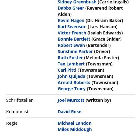
Sidney Greenbush
(Carrie Ingalls)
Dabbs Greer
(Reverend Robert
Alden)
Kevin Hagen
(Dr. Hiram Baker)
Karl Swenson
(Lars Hanson)
Victor French
(Isaiah Edwards)
Bonnie Bartlett
(Grace Snider)
Robert Swan
(Bartender)
Sunshine Parker
(Driver)
Ruth Foster
(Melinda Foster)
Tex Lambert
(Townsman)
Carl Pitti
(Townsman)
John Quijada
(Townsman)
Arnold Roberts
(Townsman)
George Tracy
(Townsman)
Schriftsteller
Joel Murcott
(written by)
Komponist
David Rose
Regie
Michael Landon
Miles Middough