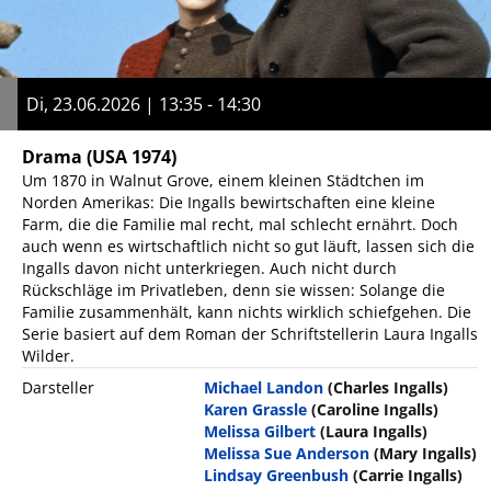
Di, 23.06.2026 | 13:35 - 14:30
Drama
(USA 1974)
Um 1870 in Walnut Grove, einem kleinen Städtchen im
Norden Amerikas: Die Ingalls bewirtschaften eine kleine
Farm, die die Familie mal recht, mal schlecht ernährt. Doch
auch wenn es wirtschaftlich nicht so gut läuft, lassen sich die
Ingalls davon nicht unterkriegen. Auch nicht durch
Rückschläge im Privatleben, denn sie wissen: Solange die
Familie zusammenhält, kann nichts wirklich schiefgehen. Die
Serie basiert auf dem Roman der Schriftstellerin Laura Ingalls
Wilder.
Darsteller
Michael Landon
(Charles Ingalls)
Karen Grassle
(Caroline Ingalls)
Melissa Gilbert
(Laura Ingalls)
Melissa Sue Anderson
(Mary Ingalls)
Lindsay Greenbush
(Carrie Ingalls)