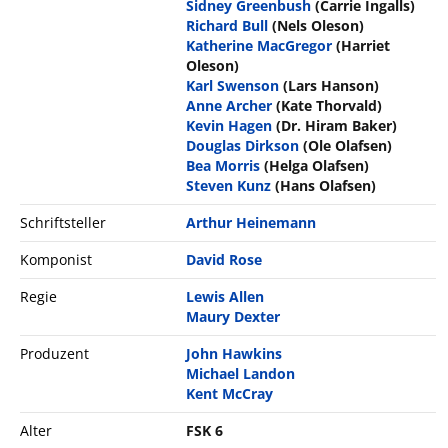
Sidney Greenbush
(Carrie Ingalls)
Richard Bull
(Nels Oleson)
Katherine MacGregor
(Harriet
Oleson)
Karl Swenson
(Lars Hanson)
Anne Archer
(Kate Thorvald)
Kevin Hagen
(Dr. Hiram Baker)
Douglas Dirkson
(Ole Olafsen)
Bea Morris
(Helga Olafsen)
Steven Kunz
(Hans Olafsen)
Schriftsteller
Arthur Heinemann
Komponist
David Rose
Regie
Lewis Allen
Maury Dexter
Produzent
John Hawkins
Michael Landon
Kent McCray
Alter
FSK 6