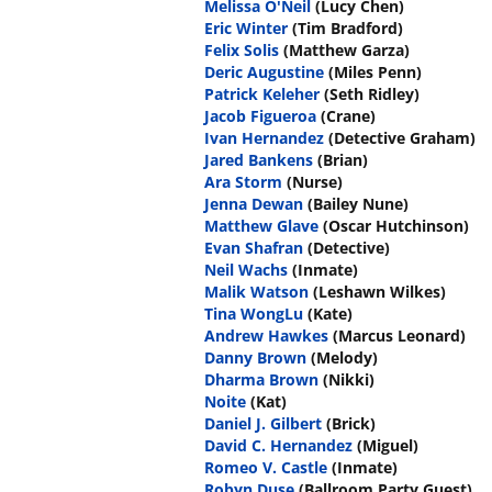
Melissa O'Neil
(Lucy Chen)
Eric Winter
(Tim Bradford)
Felix Solis
(Matthew Garza)
Deric Augustine
(Miles Penn)
Patrick Keleher
(Seth Ridley)
Jacob Figueroa
(Crane)
Ivan Hernandez
(Detective Graham)
Jared Bankens
(Brian)
Ara Storm
(Nurse)
Jenna Dewan
(Bailey Nune)
Matthew Glave
(Oscar Hutchinson)
Evan Shafran
(Detective)
Neil Wachs
(Inmate)
Malik Watson
(Leshawn Wilkes)
Tina WongLu
(Kate)
Andrew Hawkes
(Marcus Leonard)
Danny Brown
(Melody)
Dharma Brown
(Nikki)
Noite
(Kat)
Daniel J. Gilbert
(Brick)
David C. Hernandez
(Miguel)
Romeo V. Castle
(Inmate)
Robyn Duse
(Ballroom Party Guest)