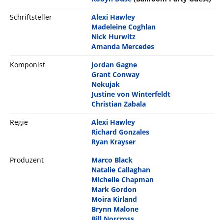
Schriftsteller
Alexi Hawley
Madeleine Coghlan
Nick Hurwitz
Amanda Mercedes
Komponist
Jordan Gagne
Grant Conway
Nekujak
Justine von Winterfeldt
Christian Zabala
Regie
Alexi Hawley
Richard Gonzales
Ryan Krayser
Produzent
Marco Black
Natalie Callaghan
Michelle Chapman
Mark Gordon
Moira Kirland
Brynn Malone
Bill Norcross