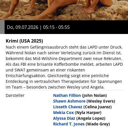
Do, 09.07.2026 | 05:15 - 05:55
Krimi
(USA 2025)
Nach einem Gefängnisausbruch steht das LAPD unter Druck.
Während Nolan nach seiner Verletzung zurück im Dienst ist,
bekommt das Mid-Wilshire-Department zwei neue Rekruten.
Als das FBI eine brisante Kofferbombe meldet, arbeiten LAPD
und SWAT gemeinsam an einer riskanten
Entschärfungsaktion. Gleichzeitig sorgt eine peinliche
Entdeckung in vertraulichen Therapiedaten für Spannungen
im Team – besonders zwischen Wesley und Angela.
Darsteller
Nathan Fillion
(John Nolan)
Shawn Ashmore
(Wesley Evers)
Lisseth Chavez
(Celina Juarez)
Mekia Cox
(Nyla Harper)
Alyssa Diaz
(Angela Lopez)
Richard T. Jones
(Wade Grey)