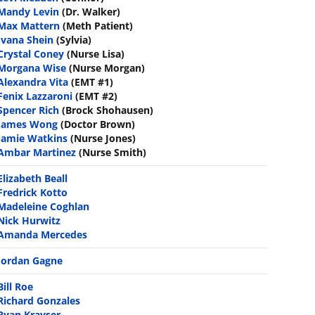
Mandy Levin
(Dr. Walker)
Max Mattern
(Meth Patient)
Ivana Shein
(Sylvia)
Crystal Coney
(Nurse Lisa)
Morgana Wise
(Nurse Morgan)
Alexandra Vita
(EMT #1)
Fenix Lazzaroni
(EMT #2)
Spencer Rich
(Brock Shohausen)
James Wong
(Doctor Brown)
Jamie Watkins
(Nurse Jones)
Ambar Martinez
(Nurse Smith)
Elizabeth Beall
Fredrick Kotto
Madeleine Coghlan
Nick Hurwitz
Amanda Mercedes
Jordan Gagne
Bill Roe
Richard Gonzales
Ryan Krayser