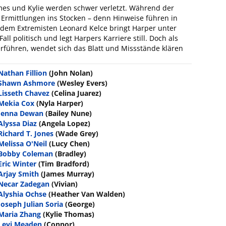
ames und Kylie werden schwer verletzt. Während der
 Ermittlungen ins Stocken – denn Hinweise führen in
 dem Extremisten Leonard Kelce bringt Harper unter
all politisch und legt Harpers Karriere still. Doch als
führen, wendet sich das Blatt und Missstände klären
Nathan Fillion
(John Nolan)
Shawn Ashmore
(Wesley Evers)
Lisseth Chavez
(Celina Juarez)
Mekia Cox
(Nyla Harper)
Jenna Dewan
(Bailey Nune)
Alyssa Diaz
(Angela Lopez)
Richard T. Jones
(Wade Grey)
Melissa O'Neil
(Lucy Chen)
Bobby Coleman
(Bradley)
Eric Winter
(Tim Bradford)
Arjay Smith
(James Murray)
Necar Zadegan
(Vivian)
Alyshia Ochse
(Heather Van Walden)
Joseph Julian Soria
(George)
Maria Zhang
(Kylie Thomas)
Levi Meaden
(Connor)