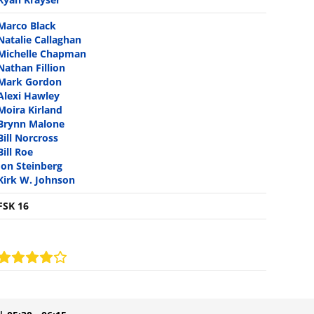
Marco Black
Natalie Callaghan
Michelle Chapman
Nathan Fillion
Mark Gordon
Alexi Hawley
Moira Kirland
Brynn Malone
Bill Norcross
Bill Roe
Jon Steinberg
Kirk W. Johnson
FSK 16